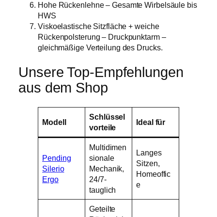
Hohe Rückenlehne – Gesamte Wirbelsäule bis
HWS
Viskoelastische Sitzfläche + weiche
Rückenpolsterung – Druckpunktarm –
gleichmäßige Verteilung des Drucks.
Unsere Top-Empfehlungen
aus dem Shop
Schlüssel
Modell
Ideal für
vorteile
Multidimen
Langes
Pending
sionale
Sitzen,
Silerio
Mechanik,
Homeoffic
Ergo
24/7-
e
tauglich
Geteilte