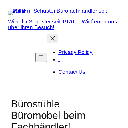
Zum
Inhalt
springen
Wilhelm-Schuster seit 1970. – Wir freuen uns
über Ihren Besuch!
Privacy Policy
I
Contact Us
Bürostühle –
Büromöbel beim
Fachhändler!