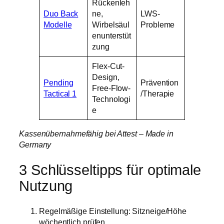
Rückenleh
Duo Back
ne,
LWS-
Modelle
Wirbelsäul
Probleme
enunterstüt
zung
Flex-Cut-
Design,
Pending
Prävention
Free-Flow-
Tactical 1
/Therapie
Technologi
e
Kassenübernahmefähig bei Attest – Made in
Germany
3 Schlüsseltipps für optimale
Nutzung
Regelmäßige Einstellung: Sitzneige/Höhe
wöchentlich prüfen