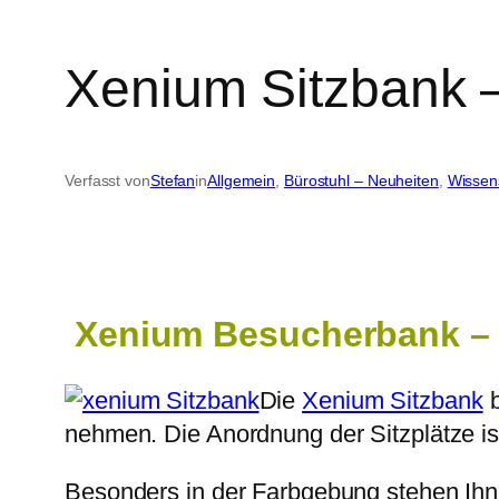
Xenium Sitzbank –
Verfasst von
Stefan
in
Allgemein
, 
Bürostuhl – Neuheiten
, 
Wissen
Xenium Besucherbank – 
Die
Xenium Sitzbank
b
nehmen. Die Anordnung der Sitzplätze is
Besonders in der Farbgebung stehen Ihne