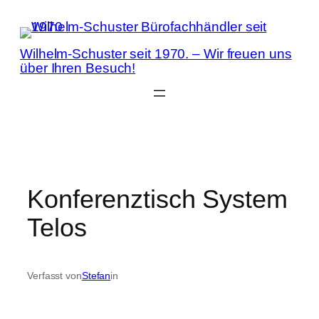
Zum
Inhalt
springen
Wilhelm-Schuster seit 1970. – Wir freuen uns
über Ihren Besuch!
Konferenztisch System
Telos
Verfasst von
Stefan
in