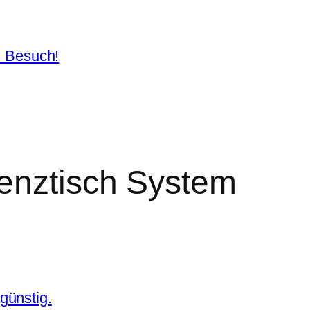
n Besuch!
renztisch System