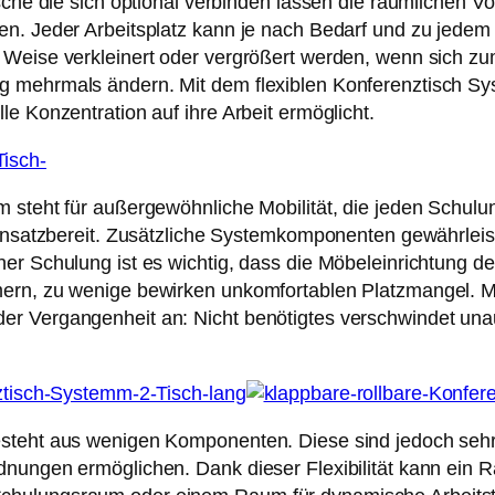
ische die sich optional verbinden lassen die räumlichen
en. Jeder Arbeitsplatz kann je nach Bedarf und zu jedem 
 Weise verkleinert oder vergrößert werden, wenn sich zu
g mehrmals ändern. Mit dem flexiblen Konferenztisch Sy
e Konzentration auf ihre Arbeit ermöglicht.
m steht für außergewöhnliche Mobilität, die jeden Schul
einsatzbereit. Zusätzliche Systemkomponenten gewährleiste
er Schulung ist es wichtig, dass die Möbeleinrichtung de
mern, zu wenige bewirken unkomfortablen Platzmangel. M
r Vergangenheit an: Nicht benötigtes verschwindet unauf
steht aus wenigen Komponenten. Diese sind jedoch sehr 
dnungen ermöglichen. Dank dieser Flexibilität kann ein