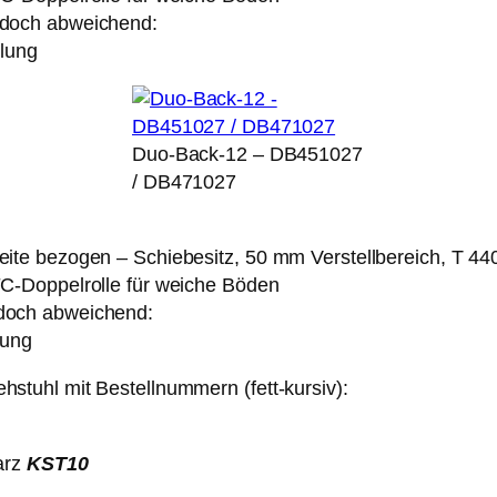
edoch abweichend:
llung
Duo-Back-12 – DB451027
/ DB471027
ite bezogen – Schiebesitz, 50 mm Verstellbereich, T 4
C-Doppelrolle für weiche Böden
edoch abweichend:
lung
tuhl mit Bestellnummern (fett-kursiv):
arz
KST10