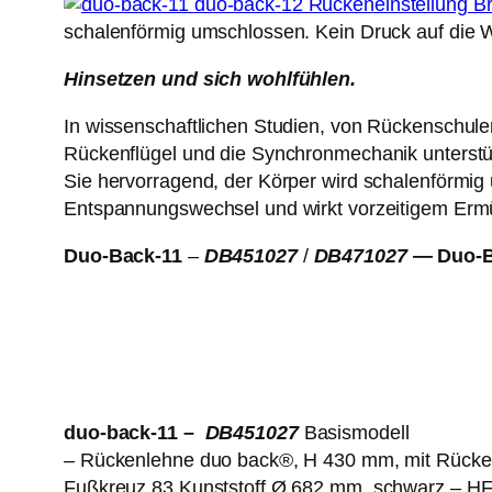
schalenförmig umschlossen. Kein Druck auf die W
Hinsetzen und sich wohlfühlen.
In wissenschaftlichen Studien, von Rückenschul
Rückenflügel und die Synchronmechanik unterstützt
Sie hervorragend, der Körper wird schalenförmi
Entspannungswechsel und wirkt vorzeitigem Erm
Duo-Back-11
–
DB451027
/
DB471027
—
Duo-B
duo-back-11 –
DB451027
Basismodell
– Rückenlehne duo back®, H 430 mm, mit Rücken
Fußkreuz 83 Kunststoff Ø 682 mm, schwarz – HF