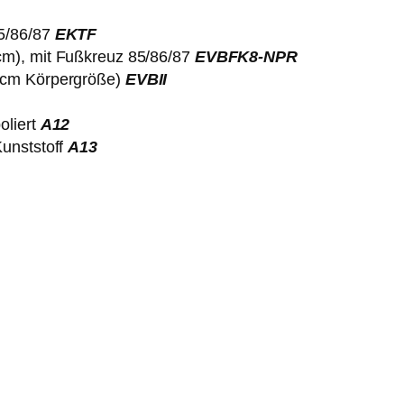
85/86/87
EKTF
cm), mit Fußkreuz 85/86/87
EVBFK8-NPR
0 cm Körpergröße)
EVBII
oliert
A12
Kunststoff
A13