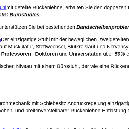
mit geteilte Rückenlehne, erhalten Sie den doppelten 
ck® Bürostuhles
.
nterstützen Sie bei bestehenden
Bandscheibenproble
Der einzigartige Stuhl mit der beweglichen, zweigeteilte
uf Muskulatur, Stoffwechsel, Blutkreislauf und Nervensys
n
Professoren
,
Doktoren
und
Universitäten
über
50%
e
ischen Niveau mit einem Bürostuhl, der wie eine Rücken
nmechanik mit Schiebesitz Andruckregelung einzigartige
t höhen- und breitenverstellbarer Rückenlehne Entlastu