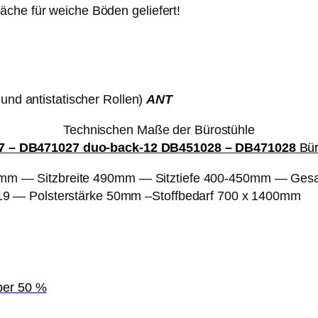
äche für weiche Böden geliefert!
 und antistatischer Rollen)
ANT
Technischen Maße der Bürostühle
7 – DB471027
duo-back-12 DB451028 – DB471028
Bür
mm — Sitzbreite 490mm — Sitztiefe 400-450mm — Ge
9 — Polsterstärke 50mm –Stoffbedarf 700 x 1400mm
ber 50 %