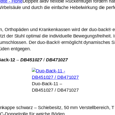
Doppelt aktiv flexible Rückenflügel fördern n
irbelsäule und durch die einfache Hebelwirkung die perf
en, Orthopäden und Krankenkassen wird der duo-back® em
 der Stuhl optimal die individuelle Bewegungsfreiheit. In
g umschlossen. Der duo-Back® ermöglicht dynamisches 
üden entgegen.
ack-12
–
DB451027
/
DB471027
Duo-Back-11 –
DB451027 / DB471027
kappe schwarz – Schiebesitz, 50 mm Verstellbereich, 
C-Doppelrolle für weiche Böden