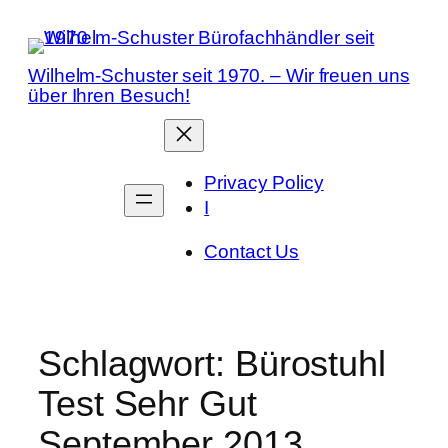
Zum
Inhalt
springen
Wilhelm-Schuster seit 1970. – Wir freuen uns
über Ihren Besuch!
Privacy Policy
I
Contact Us
Schlagwort:
Bürostuhl
Test Sehr Gut
September 2013