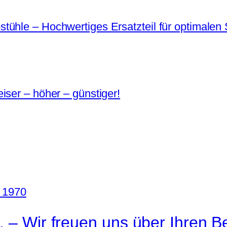
ühle – Hochwertiges Ersatzteil für optimalen 
iser – höher – günstiger!
. – Wir freuen uns über Ihren B