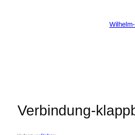
Zum
Inhalt
Wilhelm-
springen
Verbindung-klappb