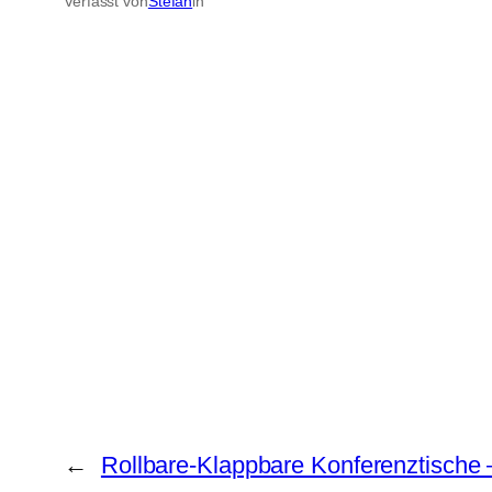
Verfasst von
Stefan
in
←
Rollbare-Klappbare Konferenztische –