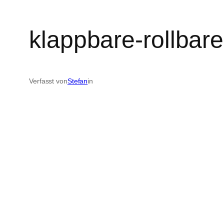
klappbare-rollbar
Verfasst von
Stefan
in