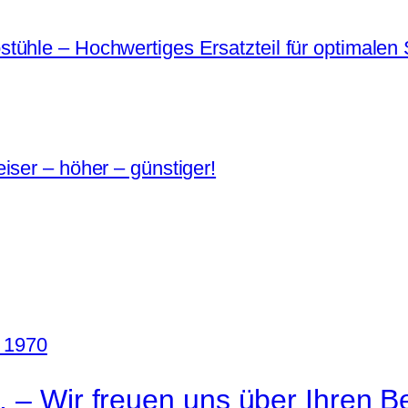
ühle – Hochwertiges Ersatzteil für optimalen 
iser – höher – günstiger!
. – Wir freuen uns über Ihren B