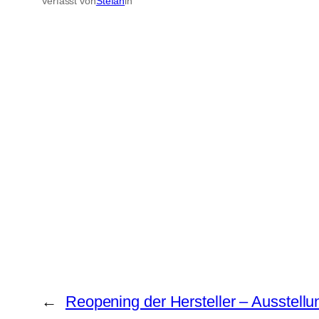
Verfasst von
Stefan
in
←
Reopening der Hersteller – Ausstell