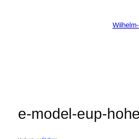
Zum
Inhalt
Wilhelm-
springen
e-model-eup-hohen