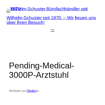
Zum
Inhalt
springen
Wilhelm-Schuster seit 1970. – Wir freuen uns
über Ihren Besuch!
Pending-Medical-
3000P-Arztstuhl
Verfasst von
Stefan
in