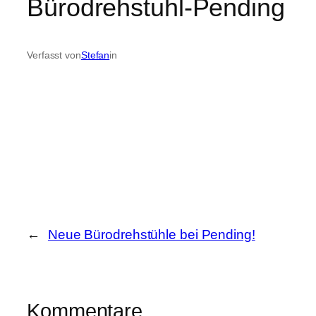
Bürodrehstuhl-Pending
Verfasst von
Stefan
in
←
Neue Bürodrehstühle bei Pending!
Kommentare