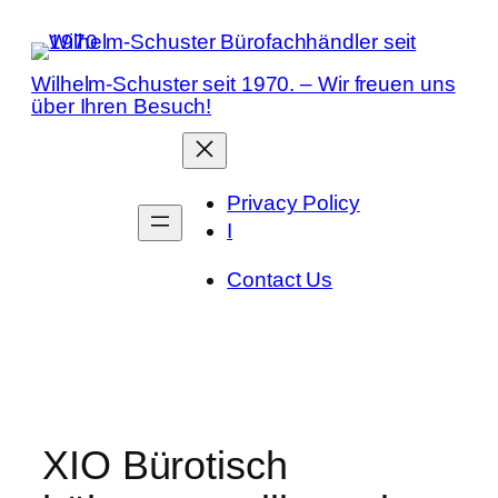
Zum
Inhalt
springen
Wilhelm-Schuster seit 1970. – Wir freuen uns
über Ihren Besuch!
Privacy Policy
I
Contact Us
XIO Bürotisch