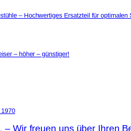
ühle – Hochwertiges Ersatzteil für optimalen 
iser – höher – günstiger!
. – Wir freuen uns über Ihren B