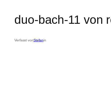
duo-bach-11 von r
Verfasst von
Stefan
in