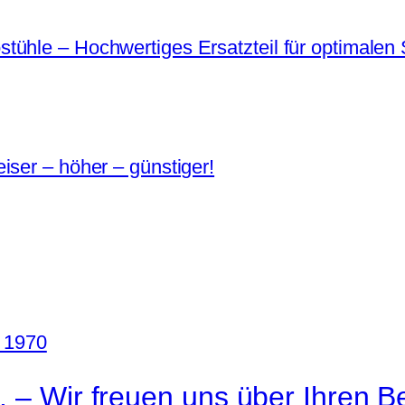
ühle – Hochwertiges Ersatzteil für optimalen 
iser – höher – günstiger!
. – Wir freuen uns über Ihren B